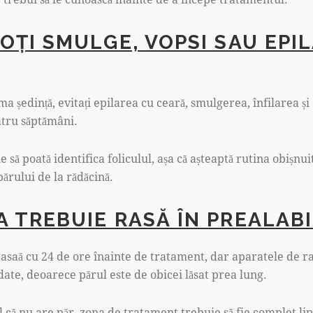
POȚI SMULGE, VOPSI SAU EPI
ma ședință, evitați epilarea cu ceară, smulgerea, înfilarea și
atru săptămâni.
 să poată identifica foliculul, așa că așteaptă rutina obișnui
ărului de la rădăcină.
A TREBUIE RASĂ ÎN PREALAB
asaă cu 24 de ore înainte de tratament, dar aparatele de ra
te, deoarece părul este de obicei lăsat prea lung.
l că nu are păr, zona de tratament trebuie să fie complet lip