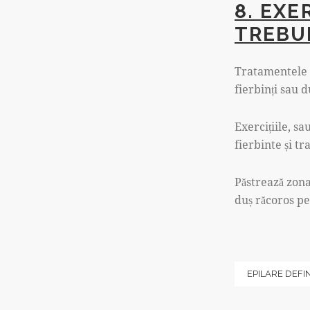
8. EXE
TREBU
Tratamentele c
fierbinți sau d
Exercițiile, s
fierbinte și t
Păstrează zona
duș răcoros p
EPILARE DEFIN