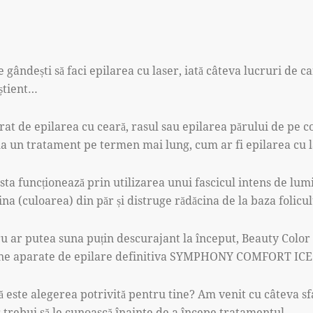
e gândești să faci epilarea cu laser, iată câteva lucruri de c
nștient…
urat de epilarea cu ceară, rasul sau epilarea părului de pe c
t la un tratament pe termen mai lung, cum ar fi epilarea cu l
asta funcționează prin utilizarea unui fascicul intens de lum
na (culoarea) din păr și distruge rădăcina de la baza folicul
ru ar putea suna puțin descurajant la început, Beauty Color
ne aparate de epilare definitiva SYMPHONY COMFORT ICE
ă este alegerea potrivită pentru tine? Am venit cu câteva sf
 trebui să le cunoască înainte de a începe tratamentul.