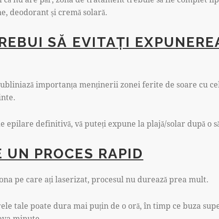
ne, deodorant și cremă solară.
REBUI SĂ EVITAȚI EXPUNERE
ubliniază importanța menținerii zonei ferite de soare cu cel
inte.
e epilare definitivă, vă puteți expune la plajă/solar după o 
E UN PROCES RAPID
zona pe care ați laserizat, procesul nu durează prea mult.
ele tale poate dura mai puțin de o oră, în timp ce buza sup
eva minute.