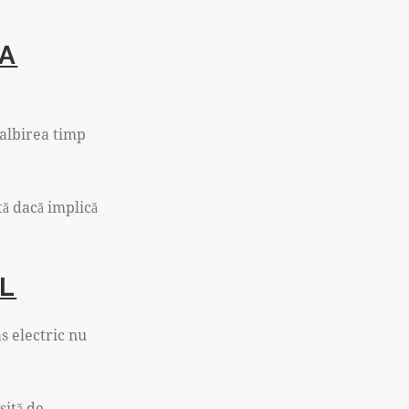
LA
 albirea timp
tă dacă implică
IL
s electric nu
sită de