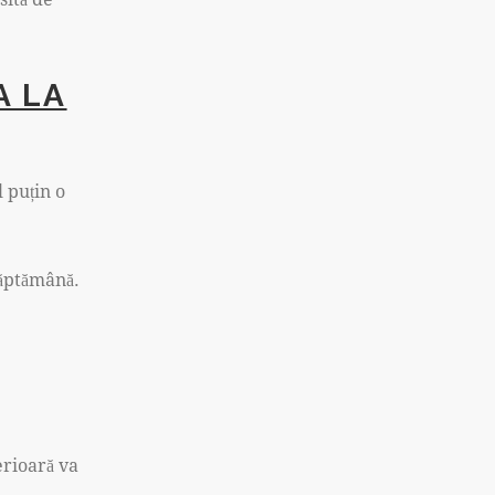
A LA
 puțin o
săptămână.
erioară va