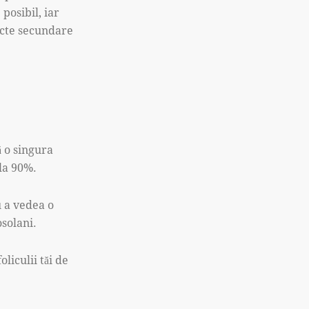
posibil, iar
ecte secundare
ă o singura
 la 90%.
 a vedea o
osolani.
liculii tăi de