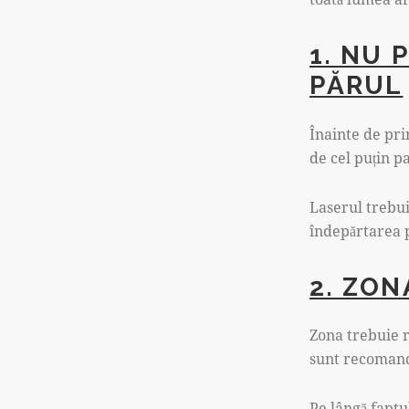
1. NU 
PĂRUL
Înainte de pri
de cel puțin p
Laserul trebuie
îndepărtarea p
2. ZON
Zona trebuie r
sunt recomanda
Pe lângă faptu