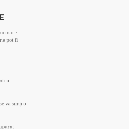
JE
n urmare
ne pot fi
entru
se va simți o
 aparat