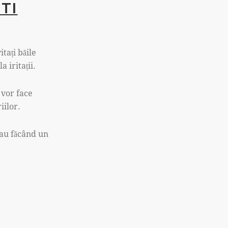
NTI
tați băile
 iritații.
 vor face
iilor.
sau făcând un