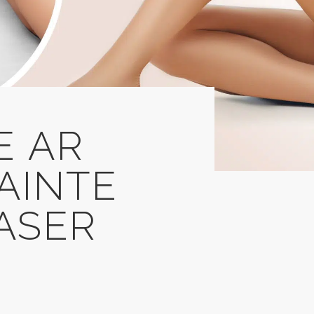
E AR
NAINTE
LASER