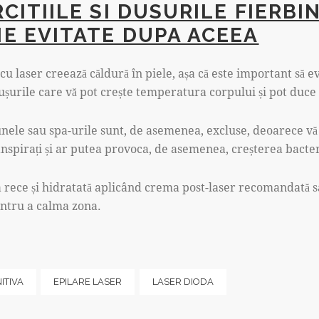
RCITIILE SI DUSURILE FIERBI
IE EVITATE DUPA ACEEA
u laser creează căldură în piele, așa că este important să evi
ușurile care vă pot crește temperatura corpului și pot duce la
aunele sau spa-urile sunt, de asemenea, excluse, deoarece vă
ranspirați și ar putea provoca, de asemenea, creșterea bacter
 rece și hidratată aplicând crema post-laser recomandată 
entru a calma zona.
ITIVA
EPILARE LASER
LASER DIODA