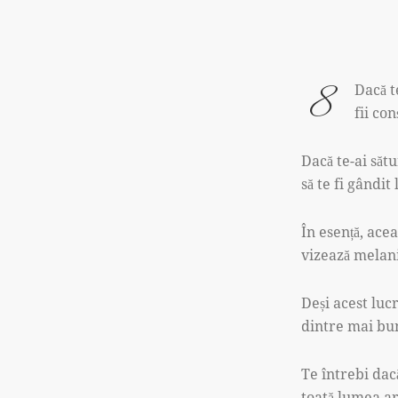
8
Dacă t
fii co
Dacă te-ai săt
să te fi gândi
În esență, ace
vizează melani
Deși acest luc
dintre mai bu
Te întrebi dac
toată lumea ar