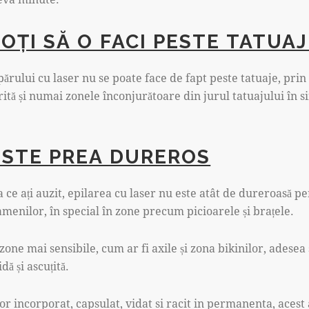
POȚI SĂ O FACI PESTE TATUA
ărului cu laser nu se poate face de fapt peste tatuaje, pri
ită și numai zonele înconjurătoare din jurul tatuajului în si
ESTE PREA DUREROS
a ce ați auzit, epilarea cu laser nu este atât de dureroasă p
menilor, în special în zone precum picioarele și brațele.
zone mai sensibile, cum ar fi axile și zona bikinilor, adesea 
dă și ascuțită.
r incorporat, capsulat, vidat si racit in permanenta, acest