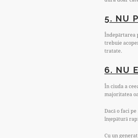
5. NU 
Îndepărtarea p
trebuie acoper
tratate.
6. NU 
În ciuda a cee
majoritatea oa
Dacă o faci pe 
înțepătură rapi
Cu un generato