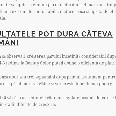
t te va ajuta sa elimini parul nedorit in cel mai scurt timp 
i una extrem de confortabila, nedureroasa si lipsita de ef
ale.
ULTATELE POT DURA CÂTEVA
MÂNI
a să observați creșterea părului încetinită considerabil dup
4-6 ședințe la Beauty Color puteți obține o eficienta de până
rează două sau trei săptămâni după primul tratament pentru
arece părul mort va cădea și vor crește foliculi mai puțin gr
să vă păstrați sedintele cât mai regulate posibil, deoarece fo
 în stadii diferite de creștere.