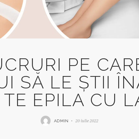
UCRURI PE CAR
I SĂ LE ȘTII Î
 TE EPILA CU 
20 iulie 2022
ADMIN