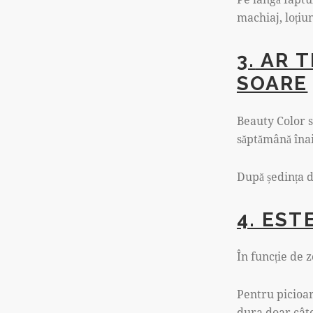
machiaj, loțiu
3.
AR T
SOARE
Beauty Color s
săptămână îna
După ședința d
4. EST
În funcție de 
Pentru picioar
dura doar cât