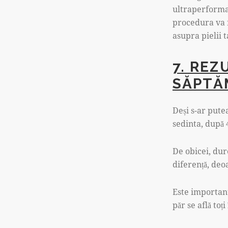
ultraperforman
procedura va f
asupra pielii t
7. REZ
SĂPTĂ
Deși s-ar pute
sedinta, după 
De obicei, du
diferență, deo
Este important 
păr se află toți