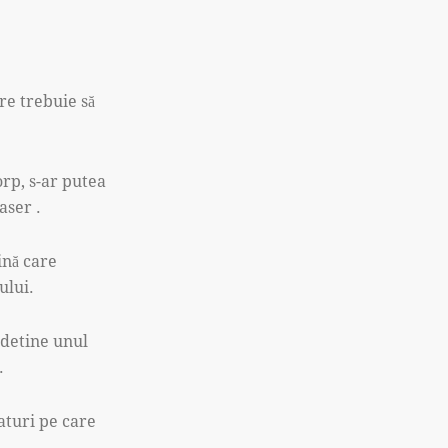
are trebuie să
orp, s-ar putea
aser .
ină care
ului.
 detine unul
.
aturi pe care