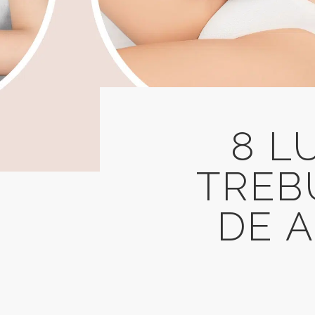
8 L
TREBU
DE A