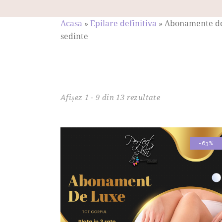
Acasa
»
Epilare definitiva
»
Abonamente d
sedinte
Afișez 1 - 9 din 13 rezultate
-63%