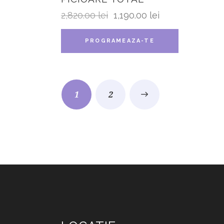
2,820.00
lei
1,190.00
lei
PROGRAMEAZA-TE
1
→
2