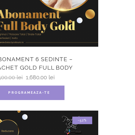
BONAMENT 6 SEDINTE –
ACHET GOLD FULL BODY
500.00
lei
1,680.00
lei
PROGRAMEAZA-TE
-52%