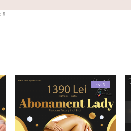
e 6
-55%