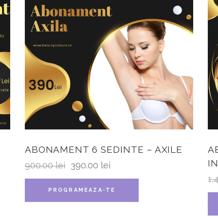
ABONAMENT 6 SEDINTE – AXILE
A
I
900.00
lei
390.00
lei
1,
PROGRAMEAZA-TE