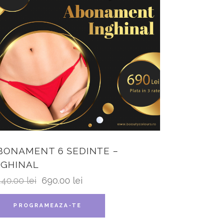
BONAMENT 6 SEDINTE –
NGHINAL
440.00
lei
690.00
lei
PROGRAMEAZA-TE