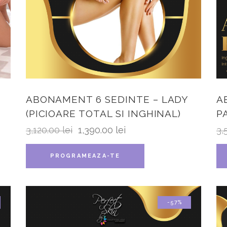
ABONAMENT 6 SEDINTE – LADY
A
(PICIOARE TOTAL SI INGHINAL)
P
3,120.00
lei
1,390.00
lei
3,
PROGRAMEAZA-TE
-57%