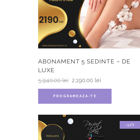
ABONAMENT 5 SEDINTE – DE
LUXE
5,940.00
lei
2,190.00
lei
PROGRAMEAZA-TE
-52%