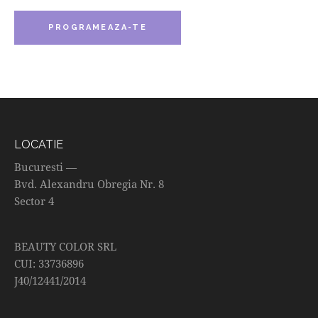
PROGRAMEAZA-TE
LOCATIE
Bucuresti —
Bvd. Alexandru Obregia Nr. 8
Sector 4
BEAUTY COLOR SRL
CUI: 33736896
J40/12441/2014