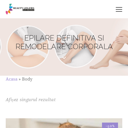
EPILARE DEFINITIVA SI
REMODELARE CORPORALA
Acasa
»
Body
Afișez singurul rezultat
-50%