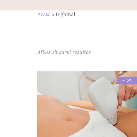
Acasa
»
Inghinal
Afișez singurul rezultat
-50%