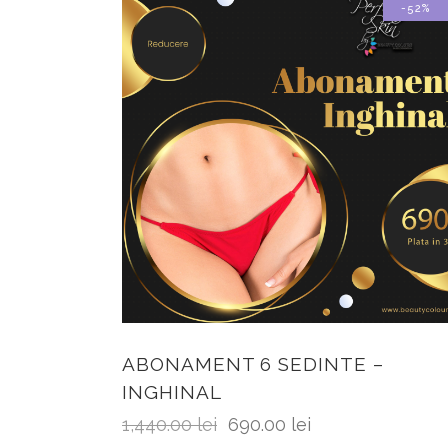
-52%
ABONAMENT 6 SEDINTE –
INGHINAL
1,440.00
lei
690.00
lei