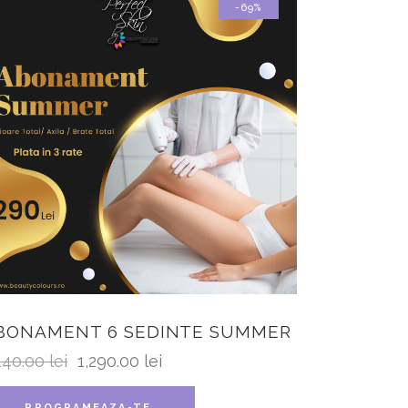
-69%
BONAMENT 6 SEDINTE SUMMER
140.00
lei
1,290.00
lei
PROGRAMEAZA-TE