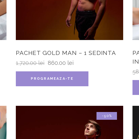
PACHET GOLD MAN – 1 SEDINTA
P
I
1,720.00
lei
860.00
lei
58
PROGRAMEAZA-TE
-50%