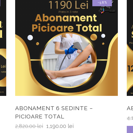
-58%
ABONAMENT 6 SEDINTE –
A
PICIOARE TOTAL
4,
2,820.00
lei
1,190.00
lei