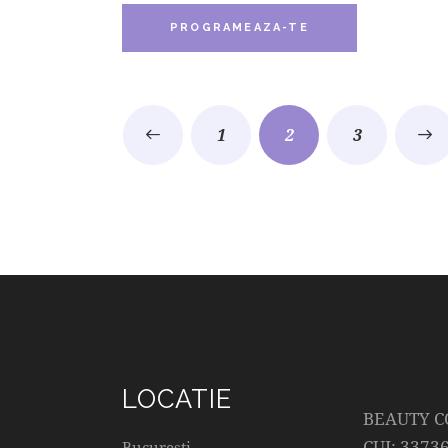
PROGRAMEAZA-TE
←
1
2
→
3
LOCATIE
BEAUTY C
CUI: 3373
Bucuresti —