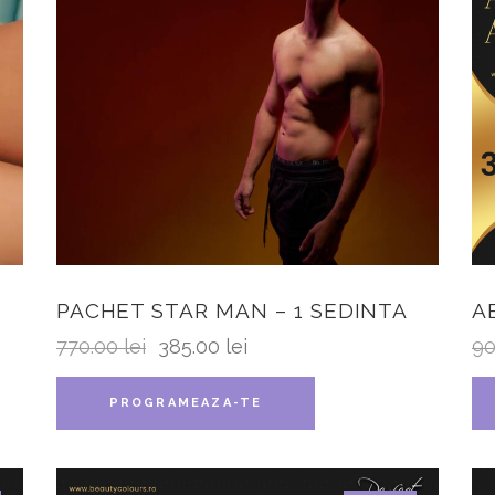
PACHET STAR MAN – 1 SEDINTA
A
770.00
lei
385.00
lei
9
PROGRAMEAZA-TE