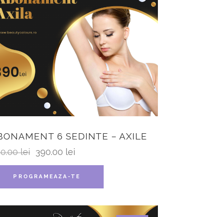
BONAMENT 6 SEDINTE – AXILE
00.00
lei
390.00
lei
PROGRAMEAZA-TE