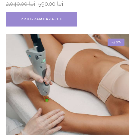
2,040.00
lei
590.00
lei
PROGRAMEAZA-TE
-50%