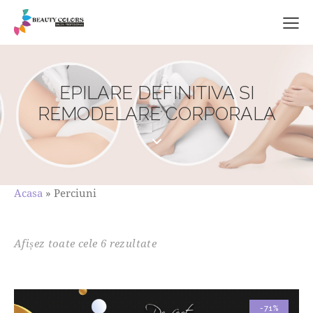
EPILARE DEFINITIVA SI
REMODELARE CORPORALA
Acasa
»
Perciuni
Afișez toate cele 6 rezultate
-71%