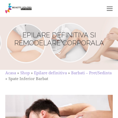
EPILARE DEFINITIVA SI
REMODELARE CORPORALA
Acasa
»
Shop
»
Epilare definitiva
»
Barbati – Pret/Sedinta
»
Spate Inferior Barbat