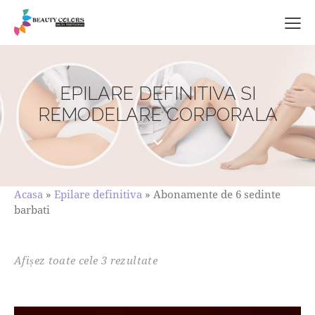
EPILARE DEFINITIVA SI
REMODELARE CORPORALA
Acasa
»
Epilare definitiva
»
Abonamente de 6 sedinte
barbati
Afișez toate cele 3 rezultate