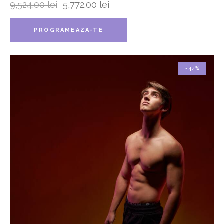
9,524.00
lei
5,772.00
lei
PROGRAMEAZA-TE
-44%