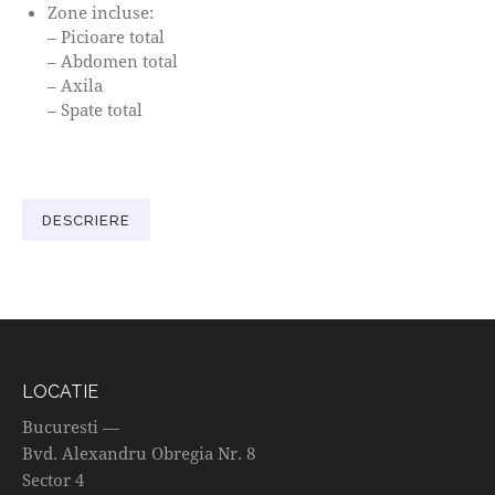
Zone incluse:
– Picioare total
– Abdomen total
– Axila
– Spate total
DESCRIERE
LOCATIE
Bucuresti —
Bvd. Alexandru Obregia Nr. 8
Sector 4