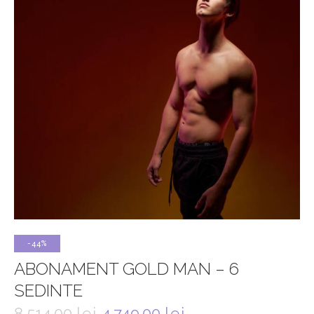
-44%
ABONAMENT GOLD MAN – 6
SEDINTE
8,514.00
lei
4,749.00
lei